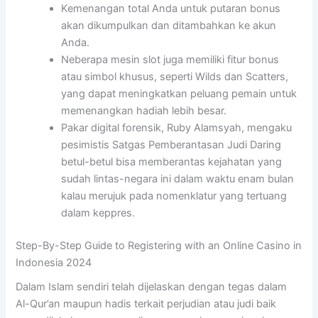
Kemenangan total Anda untuk putaran bonus
akan dikumpulkan dan ditambahkan ke akun
Anda.
Neberapa mesin slot juga memiliki fitur bonus
atau simbol khusus, seperti Wilds dan Scatters,
yang dapat meningkatkan peluang pemain untuk
memenangkan hadiah lebih besar.
Pakar digital forensik, Ruby Alamsyah, mengaku
pesimistis Satgas Pemberantasan Judi Daring
betul-betul bisa memberantas kejahatan yang
sudah lintas-negara ini dalam waktu enam bulan
kalau merujuk pada nomenklatur yang tertuang
dalam keppres.
Step-By-Step Guide to Registering with an Online Casino in
Indonesia 2024
Dalam Islam sendiri telah dijelaskan dengan tegas dalam
Al-Qur’an maupun hadis terkait perjudian atau judi baik