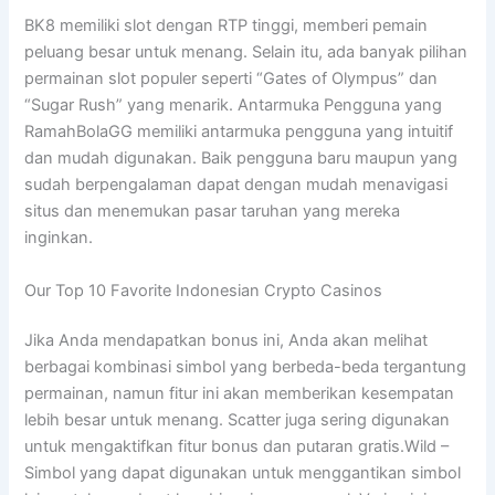
BK8 memiliki slot dengan RTP tinggi, memberi pemain
peluang besar untuk menang. Selain itu, ada banyak pilihan
permainan slot populer seperti “Gates of Olympus” dan
“Sugar Rush” yang menarik. Antarmuka Pengguna yang
RamahBolaGG memiliki antarmuka pengguna yang intuitif
dan mudah digunakan. Baik pengguna baru maupun yang
sudah berpengalaman dapat dengan mudah menavigasi
situs dan menemukan pasar taruhan yang mereka
inginkan.
Our Top 10 Favorite Indonesian Crypto Casinos
Jika Anda mendapatkan bonus ini, Anda akan melihat
berbagai kombinasi simbol yang berbeda-beda tergantung
permainan, namun fitur ini akan memberikan kesempatan
lebih besar untuk menang. Scatter juga sering digunakan
untuk mengaktifkan fitur bonus dan putaran gratis.Wild –
Simbol yang dapat digunakan untuk menggantikan simbol