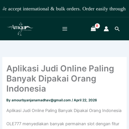
Skip
pt international & bulk orders. Order easily through What
to
content
Searc
Aplikasi Judi Online Paling
Banyak Dipakai Orang
Indonesia
By
amourbyanjanamadhav@gmail.com
/
April 22, 2026
Aplikasi Judi Online Paling Banyak Dipakai Orang Indonesia
OLE777 menyediakan banyak permainan slot dengan fitur