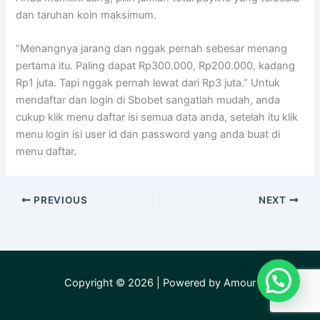
dan taruhan koin maksimum.
“Menangnya jarang dan nggak pernah sebesar menang
pertama itu. Paling dapat Rp300.000, Rp200.000, kadang
Rp1 juta. Tapi nggak pernah lewat dari Rp3 juta.” Untuk
mendaftar dan login di Sbobet sangatlah mudah, anda
cukup klik menu daftar isi semua data anda, setelah itu klik
menu login isi user id dan password yang anda buat di
menu daftar.
PREVIOUS
NEXT
Copyright © 2026 | Powered by Amour