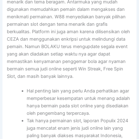
menarik dan tema beragam. Antarmuka yang mudah
digunakan memudahkan pemain dalam mengakses dan
menikmati permainan. W88 menyediakan banyak pilihan
permainan slot dengan tema menarik dan grafis
berkualitas. Platform ini juga aman karena dilisensikan oleh
CEZA dan menggunakan enkripsi untuk melindungi data
pemain. Namun BOLAKU terus mengupdate segala event
yang akan diadakan setiap waktu nya agar dapat
memastikan kenyamanan penggemar bola agar nyaman
bermain semua judi online seperti Win Streak, Free Spin
Slot, dan masih banyak lainnya.
Hal penting lain yang perlu Anda perhatikan agar
memperbesar kesempatan untuk menang adalah
hanya bermain pada slot online yang disediakan
oleh pengembang terpercaya.
Tak hanya permainan slot, laporan Populix 2024
juga mencatat enam jenis judi online lain yang
paling banyak diakses masyarakat Indonesia,