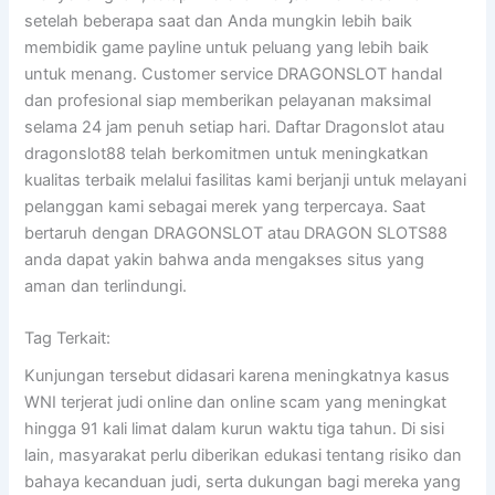
setelah beberapa saat dan Anda mungkin lebih baik
membidik game payline untuk peluang yang lebih baik
untuk menang. Customer service DRAGONSLOT handal
dan profesional siap memberikan pelayanan maksimal
selama 24 jam penuh setiap hari. Daftar Dragonslot atau
dragonslot88 telah berkomitmen untuk meningkatkan
kualitas terbaik melalui fasilitas kami berjanji untuk melayani
pelanggan kami sebagai merek yang terpercaya. Saat
bertaruh dengan DRAGONSLOT atau DRAGON SLOTS88
anda dapat yakin bahwa anda mengakses situs yang
aman dan terlindungi.
Tag Terkait:
Kunjungan tersebut didasari karena meningkatnya kasus
WNI terjerat judi online dan online scam yang meningkat
hingga 91 kali limat dalam kurun waktu tiga tahun. Di sisi
lain, masyarakat perlu diberikan edukasi tentang risiko dan
bahaya kecanduan judi, serta dukungan bagi mereka yang