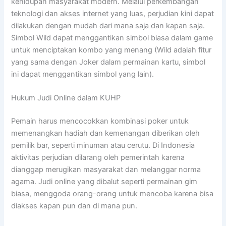
kehidupan masyarakat modern. Melalui perkembangan
teknologi dan akses internet yang luas, perjudian kini dapat
dilakukan dengan mudah dari mana saja dan kapan saja.
Simbol Wild dapat menggantikan simbol biasa dalam game
untuk menciptakan kombo yang menang (Wild adalah fitur
yang sama dengan Joker dalam permainan kartu, simbol
ini dapat menggantikan simbol yang lain).
Hukum Judi Online dalam KUHP
Pemain harus mencocokkan kombinasi poker untuk
memenangkan hadiah dan kemenangan diberikan oleh
pemilik bar, seperti minuman atau cerutu. Di Indonesia
aktivitas perjudian dilarang oleh pemerintah karena
dianggap merugikan masyarakat dan melanggar norma
agama. Judi online yang dibalut seperti permainan gim
biasa, menggoda orang-orang untuk mencoba karena bisa
diakses kapan pun dan di mana pun.