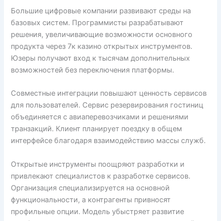
Большие цифровые компании развивают среды на
базовых систем. Программисты разрабатывают
решения, увеличивающие возможности основного
продукта через 7к казино открытых инструментов.
Юзеры получают вход к тысячам дополнительных
возможностей без переключения платформы.
Совместные интеграции повышают ценность сервисов
для пользователей. Сервис резервирования гостиниц
объединяется с авиаперевозчиками и решениями
транзакций. Клиент планирует поездку в общем
интерфейсе благодаря взаимодействию массы служб.
Открытые инструменты поощряют разработки и
привлекают специалистов к разработке сервисов.
Организация специализируется на основной
функциональности, а контрагенты привносят
профильные опции. Модель убыстряет развитие