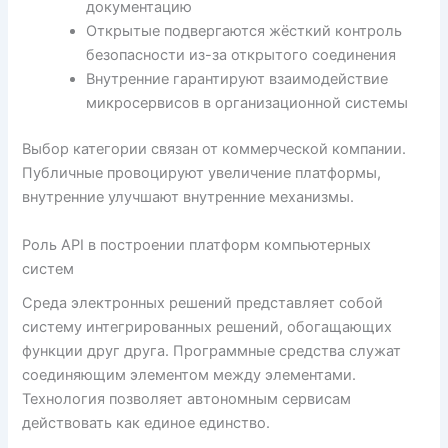
документацию
Открытые подвергаются жёсткий контроль
безопасности из-за открытого соединения
Внутренние гарантируют взаимодействие
микросервисов в организационной системы
Выбор категории связан от коммерческой компании.
Публичные провоцируют увеличение платформы,
внутренние улучшают внутренние механизмы.
Роль API в построении платформ компьютерных
систем
Среда электронных решений представляет собой
систему интегрированных решений, обогащающих
функции друг друга. Программные средства служат
соединяющим элементом между элементами.
Технология позволяет автономным сервисам
действовать как единое единство.