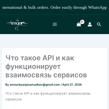
Skip
rnational & bulk orders. Order easily through WhatsApp +91
to
content
Searc
Что такое API и как
функционирует
взаимосвязь сервисов
By
amourbyanjanamadhav@gmail.com
/
April 27, 2026
Что такое API и как функционирует взаимосвязь
сервисов