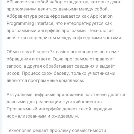
API является собой набор стандартов, которые дают
приложениям делиться данными между собой.
Аббревиатура расшифровывается как Application
Programming Interface, что интерпретируется как
программный интерфейс программы. Технология
является посредником между софтверными частями.
Обмен служб через 7k casino выполняется по схеме
обращения и ответа. Одна программа отправляет
запрос, а другая обрабатывает сведения и выдаёт
исход. Процесс схож беседу, только участниками
являются программные комплексы.
Актуальные цифровые приложения постоянно делятся
данными для реализации функций клиентов.
Программный интерфейс делает такой передачу
нормализованным и ожидаемым.
Технология решает проблему совместимости