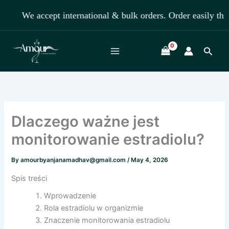
Skip
We accept international & bulk orders. Order easily t
to
content
Searc
Dlaczego ważne jest
monitorowanie estradiolu?
By
amourbyanjanamadhav@gmail.com
/
May 4, 2026
Spis treści
Wprowadzenie
Rola estradiolu w organizmie
Znaczenie monitorowania estradiolu