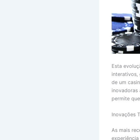
Esta evoluç
interativos
de um casin
inovadoras 
permite que
Inovações 
As mais rec
experiência