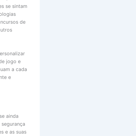
es se sintam
ologias
oncursos de
outros
personalizar
de jogo e
quam a cada
nte e
se ainda
e segurança
s e as suas