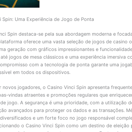
i Spin: Uma Experiência de Jogo de Ponta
nci Spin destaca-se pela sua abordagem moderna e focad
plataforma oferece uma vasta seleção de jogos de casino o
tima geração com gráficos impressionantes e funcionalidad
 até jogos de mesa clássicos e uma experiência imersiva c
compromisso com a tecnologia de ponta garante uma jogab
ssível em todos os dispositivos.
r novos jogadores, o Casino Vinci Spin apresenta frequen
as-vindas atraentes e promoções regulares que enriquec
 de jogo. A segurança é uma prioridade, com a utilização d
ção avançados para proteger os dados e as transações. M
iversificados e um forte foco no jogo responsável compl
icionando o Casino Vinci Spin como um destino de eleição