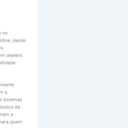
a no
nline, desde
es
om dealers
ilidade
temente
em a
e sistemas
étodos de
etam a
 para quem