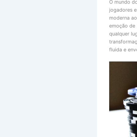
O mundo dos
jogadores e
moderna aos
emoção de u
qualquer lu
transformaç
fluida e env