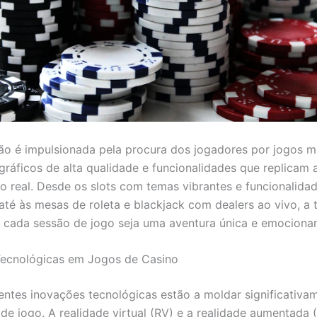
ão é impulsionada pela procura dos jogadores por jogos m
, gráficos de alta qualidade e funcionalidades que replicam
o real. Desde os slots com temas vibrantes e funcionalida
até às mesas de roleta e blackjack com dealers ao vivo, a 
 cada sessão de jogo seja uma aventura única e emocionan
Tecnológicas em Jogos de Casino
entes inovações tecnológicas estão a moldar significativa
 de jogo. A realidade virtual (RV) e a realidade aumentada 