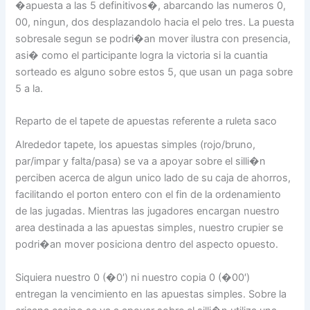
�apuesta a las 5 definitivos�, abarcando las numeros 0,
00, ningun, dos desplazandolo hacia el pelo tres. La puesta
sobresale segun se podri�an mover ilustra con presencia,
asi� como el participante logra la victoria si la cuantia
sorteado es alguno sobre estos 5, que usan un paga sobre
5 a la.
Reparto de el tapete de apuestas referente a ruleta saco
Alrededor tapete, los apuestas simples (rojo/bruno,
par/impar y falta/pasa) se va a apoyar sobre el silli�n
perciben acerca de algun unico lado de su caja de ahorros,
facilitando el porton entero con el fin de la ordenamiento
de las jugadas. Mientras las jugadores encargan nuestro
area destinada a las apuestas simples, nuestro crupier se
podri�an mover posiciona dentro del aspecto opuesto.
Siquiera nuestro 0 (�0′) ni nuestro copia 0 (�00′)
entregan la vencimiento en las apuestas simples. Sobre la