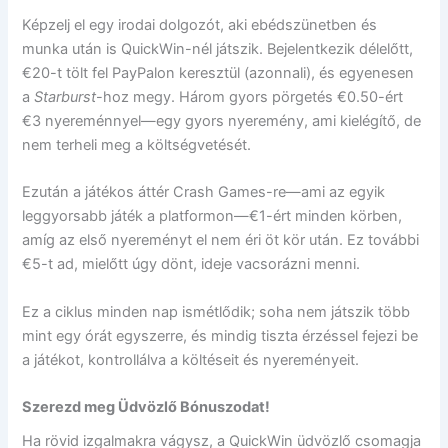
Képzelj el egy irodai dolgozót, aki ebédszünetben és
munka után is QuickWin-nél játszik. Bejelentkezik délelőtt,
€20-t tölt fel PayPalon keresztül (azonnali), és egyenesen
a
Starburst
-hoz megy. Három gyors pörgetés €0.50-ért
€3 nyereménnyel—egy gyors nyeremény, ami kielégítő, de
nem terheli meg a költségvetését.
Ezután a játékos áttér Crash Games-re—ami az egyik
leggyorsabb játék a platformon—€1-ért minden körben,
amíg az első nyereményt el nem éri öt kör után. Ez további
€5-t ad, mielőtt úgy dönt, ideje vacsorázni menni.
Ez a ciklus minden nap ismétlődik; soha nem játszik több
mint egy órát egyszerre, és mindig tiszta érzéssel fejezi be
a játékot, kontrollálva a költéseit és nyereményeit.
Szerezd meg Üdvözlő Bónuszodat!
Ha rövid izgalmakra vágysz, a QuickWin üdvözlő csomagja