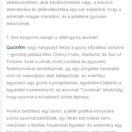
ebédszünetben, akár kávészünetben vagy, a kaszinó
elrendezése és játékválasztéka úgy van kialakítva, hogy a
adrenalin magas maradjon, és a jutalékok gyorsan
érkezzenek.
1. Slot‑központú design a villámgyors akcióért
QuickWin
nagy hangsúlyt fektet a gyors kifizetésű slotokra
—gondolj például
Miss Cherry Fruits
,
Starburst
, és
Sun of
Fortune
. Ezek a címek rövid orsókkal és egyszerű
fizetősorokkal rendelkeznek, így egy pörgetés kevesebb
mint tíz másodperc alatt befejeződik. Az interfész
egyszerű: egy gomb a pörgetéshez, egyértelmű kijelzés a
legutóbbi nyereményről, és azonnali “Continue” lehetőség,
hogy azonnal a következő körbe léphess.
Amikor betöltesz egy slotot, a játék grafikai könyvtára
szinte azonnal betöltődik, így ritkán kell órákat várni,
miközben a letöltés folyamatát figyeled. Az eredmény egy