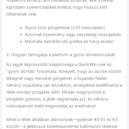
folyékony élmény, ami tökéletes azoknak, akik szeretik
kipróbálni szerencséjüket anélkül, hogy hosszú időt
töltenének vele.
Gyors orsó pörgetések (≤10 másodperc)
Azonnali nyeremény vagy veszteség visszajelzés
Minimális betöltési idő grafika és hang esetén
2. Hogyan támogatja a platform a gyors döntéshozatalt
Az egyik legvonzóbb tulajdonsága a QuickWin-nek az
“gyors döntés” folyamata. Ahelyett, hogy az opciók között
lebegnél vagy menüket görgetnél, a fogadási felület
néhány csúszkára van leszűkítve, amelyekkel beállíthatod a
tétet minden pörgetés előtt. Miután megnyomod a
pörgetés gombot, a játék végrehajtja azt, és néhány
másodpercen belül megmutatja az eredményt.
Mivel a tétek általában alacsonyak—gyakran €0.01 és €5
között—a játékosok kísérletezhetnek különböző tétekkel