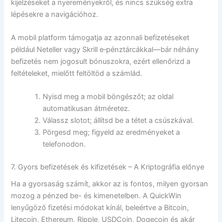
kijelzéseket a nyereményekről, és nincs szükség extra
lépésekre a navigációhoz.
A mobil platform támogatja az azonnali befizetéseket
például Neteller vagy Skrill e‑pénztárcákkal—bár néhány
befizetés nem jogosult bónuszokra, ezért ellenőrizd a
feltételeket, mielőtt feltöltöd a számlád.
Nyisd meg a mobil böngészőt; az oldal
automatikusan átméretez.
Válassz slotot; állítsd be a tétet a csúszkával.
Pörgesd meg; figyeld az eredményeket a
telefonodon.
7. Gyors befizetések és kifizetések – A Kriptográfia előnye
Ha a gyorsaság számít, akkor az is fontos, milyen gyorsan
mozog a pénzed be- és kimenetelben. A QuickWin
lenyűgöző fizetési módokat kínál, beleértve a Bitcoin,
Litecoin, Ethereum, Ripple, USDCoin, Dogecoin és akár