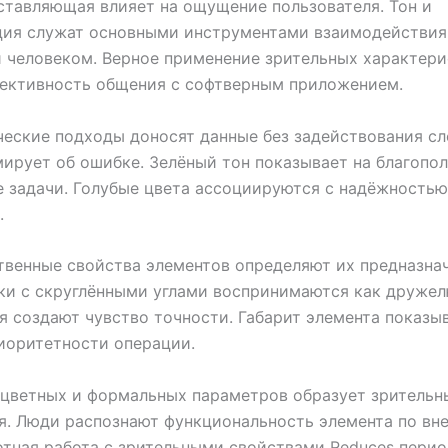
тавляющая влияет на ощущение пользователя. Тон и
ция служат основными инструментами взаимодействи
 человеком. Верное применение зрительных характер
фективность общения с софтверным приложением.
еские подходы доносят данные без задействования сл
ирует об ошибке. Зелёный тон показывает на благопо
 задачи. Голубые цвета ассоциируются с надёжностью
.
венные свойства элементов определяют их предназна
пки с скруглёнными углами воспринимаются как друже
я создают чувство точности. Габарит элемента показы
иоритетности операции.
цветных и формальных параметров образует зрительн
я. Люди распознают функциональность элемента по вн
отная работа с зрительными свойствами Reduces пери