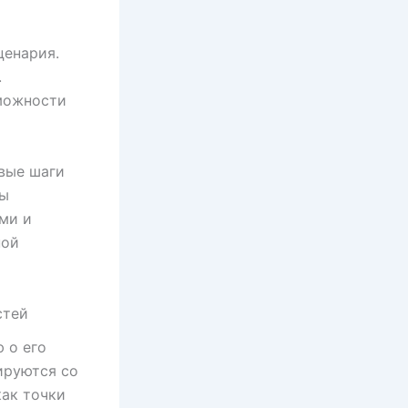
ценария.
.
можности
вые шаги
ты
ми и
ной
стей
 о его
ируются со
ак точки