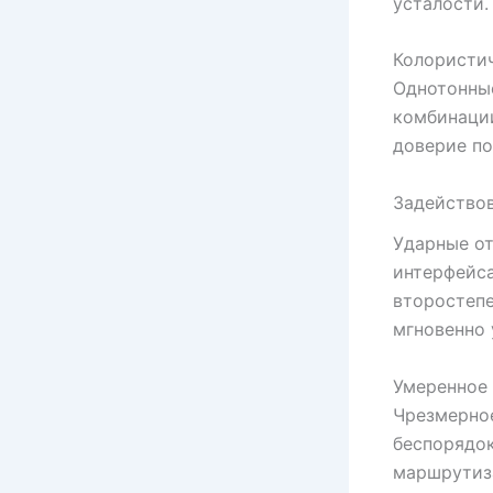
усталости.
Колористич
Однотонны
комбинации
доверие по
Задействов
Ударные о
интерфейса
второстепе
мгновенно 
Умеренное 
Чрезмерно
беспорядок
маршрутиза