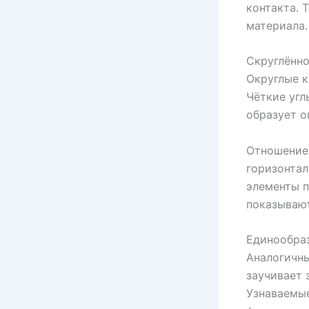
контакта. 
материала.
Скруглённо
Округлые к
Чёткие угл
образует 
Отношение 
горизонтал
элементы 
показывают
Единообраз
Аналогичны
заучивает 
Узнаваемы