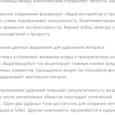
 Разница между компонентами определяет лёгкость ор
еские соединения формируют общее восприятие о про
е схемы подчёркивают изысканность. Комплементарны
 привносят экспрессивности. Верный отбор палитры 
льзователей к продукту.
ание цветных выделений для удержания интереса
ттенки устремляют внимание юзера к приоритетным к
. Выделяющийся тон акцентирует главные кнопки сре
нных элементов. Насыщенное акцент на спокойном фо
удерживает зрительное интерес.
применение ударений повышает результативность воз
е число интенсивных объектов порождает оптический
. Один-два ударных тона достаточно для создания чёт
ции в 1хбет. Другие компоненты оформляются в сдер