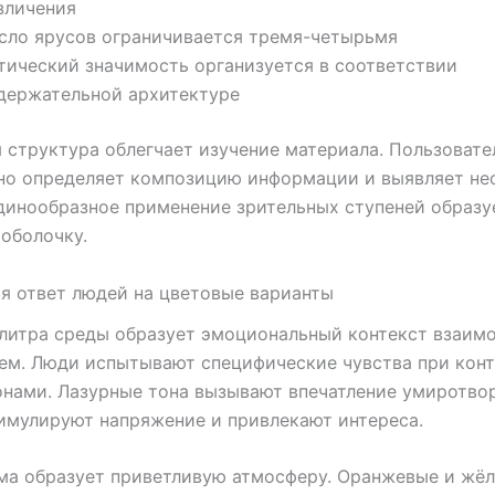
зличения
сло ярусов ограничивается тремя-четырьмя
тический значимость организуется в соответствии
держательной архитектуре
 структура облегчает изучение материала. Пользовате
но определяет композицию информации и выявляет н
динообразное применение зрительных ступеней образу
оболочку.
я ответ людей на цветовые варианты
литра среды образует эмоциональный контекст взаим
м. Люди испытывают специфические чувства при конт
нами. Лазурные тона вызывают впечатление умиротво
имулируют напряжение и привлекают интереса.
ма образует приветливую атмосферу. Оранжевые и жёл