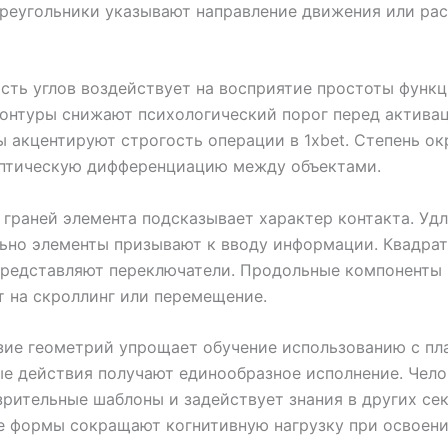
Треугольники указывают направление движения или ра
сть углов воздействует на восприятие простоты функц
онтуры снижают психологический порог перед активац
ы акцентируют строгость операции в 1xbet. Степень ок
оптическую дифференциацию между объектами.
граней элемента подсказывает характер контакта. Уд
ьно элементы призывают к вводу информации. Квадра
представляют переключатели. Продольные компоненты
 на скроллинг или перемещение.
ие геометрий упрощает обучение использованию с пл
е действия получают единообразное исполнение. Чело
зрительные шаблоны и задействует знания в других сек
е формы сокращают когнитивную нагрузку при освоен