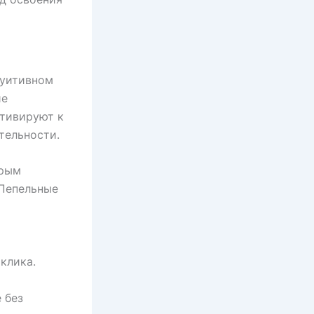
туитивном
ие
отивируют к
тельности.
трым
 Пепельные
клика.
 без