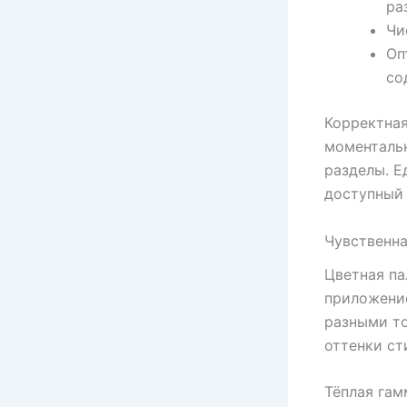
ра
Чи
Оп
со
Корректная
моменталь
разделы. Е
доступный 
Чувственна
Цветная па
приложение
разными то
оттенки ст
Тёплая гам