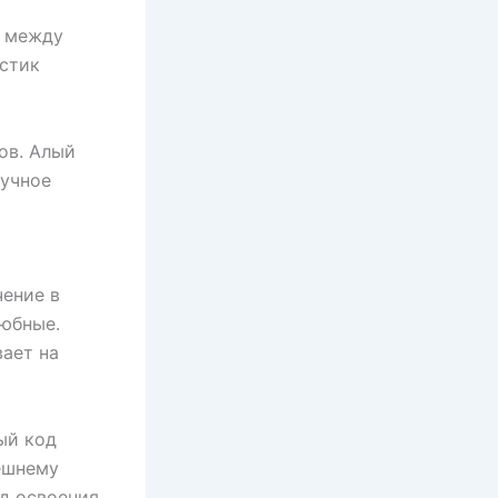
я между
истик
ов. Алый
лучное
чение в
любные.
вает на
ый код
ешнему
од освоения