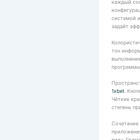
каждый сос
конфигура
системой и
задаёт эф
Колористич
тон информ
выполнение
программы
Пространст
1хbet
. Кно
Чёткие кра
степень пр
Сочетание 
приложени
виду. Грам