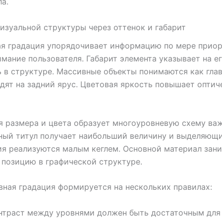
а.
изуальной структуры через оттенок и габарит
ая градация упорядочивает информацию по мере прио
имание пользователя. Габарит элемента указывает на е
 в структуре. Массивные объекты понимаются как глав
дят на задний ярус. Цветовая яркость повышает оптич
 размера и цвета образует многоуровневую схему ва
вный титул получает наибольший величину и выделяющи
я реализуются малым кеглем. Основной материал зан
позицию в графической структуре.
вная градация формируется на нескольких правилах:
нтраст между уровнями должен быть достаточным для