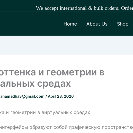
We accept international & bulk orders. Order easily 
Home
About Us
Shop
оттенка и геометрии в
уальных средах
janamadhav@gmail.com
/
April 23, 2026
ка и геометрии в виртуальных средах
нтерфейсы образуют собой графическую пространство