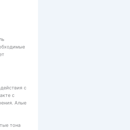
ль
еобходимые
ет
одействия с
акте с
рения. Алые
тые тона