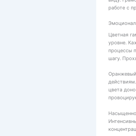
работе с п
Эмоционал
Цветная га
уровне. Ка
процессы п
шагу. Прох
Оранжевый
действиям.
цвета доно
провоциру
Насыщеннос
Интенсивны
концентрац