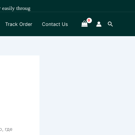
through WhatsApp +918891472841.
Search
Track Order
Contact Us
, где