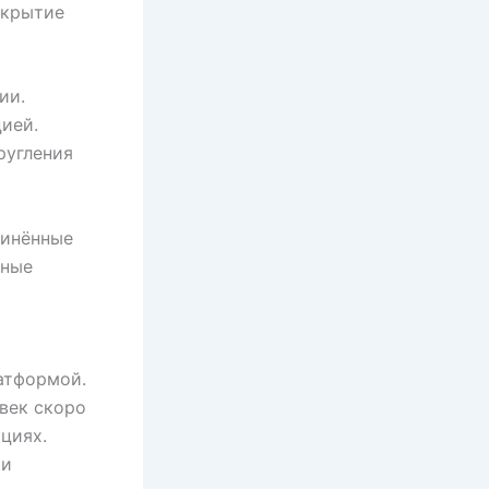
скрытие
ии.
ией.
ругления
линённые
тные
атформой.
век скоро
циях.
ии