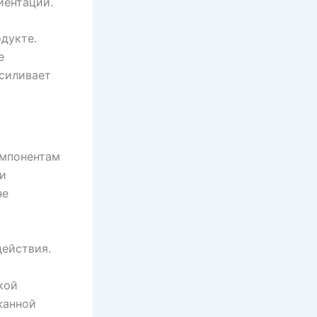
иентации.
дукте.
е
усиливает
омпонентам
ди
не
действия.
кой
жанной