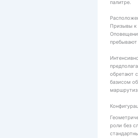
палитре.
Расположен
Призывы к
Оповещени
пребывают 
Интенсивно
предполага
обретают 
базисом об
маршрутиз
Конфигурац
Геометриче
роли без с
стандартн