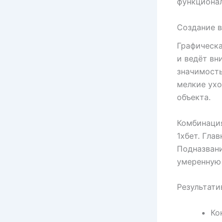
функционал
Создание в
Графическ
и ведёт вн
значимость
мелкие ухо
объекта.
Комбинация
1хбет. Гла
Подназвани
умеренную 
Результати
Ко