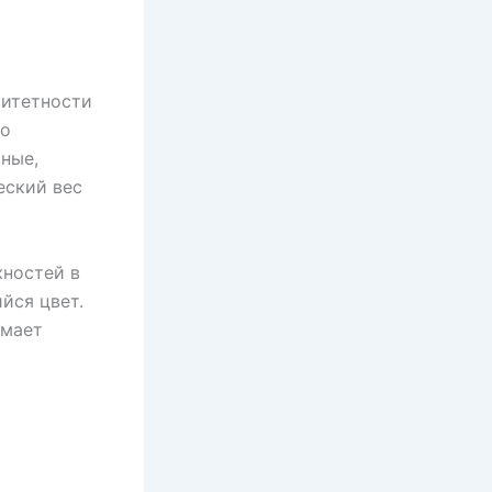
ритетности
го
ные,
еский вес
жностей в
йся цвет.
имает