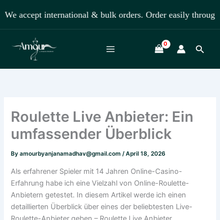
Skip
We accept international & bulk orders. Order easily throug
to
content
Searc
Roulette Live Anbieter: Ein
umfassender Überblick
By
amourbyanjanamadhav@gmail.com
/
April 18, 2026
Als erfahrener Spieler mit 14 Jahren Online-Casino-
Erfahrung habe ich eine Vielzahl von Online-Roulette-
Anbietern getestet. In diesem Artikel werde ich einen
detaillierten Überblick über eines der beliebtesten Live-
Roulette-Anbieter geben – Roulette Live Anbieter.