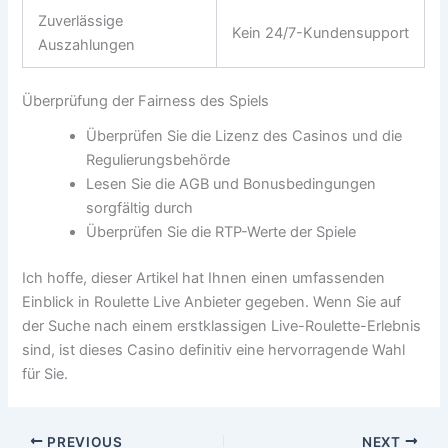
Zuverlässige
Kein 24/7-Kundensupport
Auszahlungen
Überprüfung der Fairness des Spiels
Überprüfen Sie die Lizenz des Casinos und die
Regulierungsbehörde
Lesen Sie die AGB und Bonusbedingungen
sorgfältig durch
Überprüfen Sie die RTP-Werte der Spiele
Ich hoffe, dieser Artikel hat Ihnen einen umfassenden
Einblick in Roulette Live Anbieter gegeben. Wenn Sie auf
der Suche nach einem erstklassigen Live-Roulette-Erlebnis
sind, ist dieses Casino definitiv eine hervorragende Wahl
für Sie.
PREVIOUS
NEXT