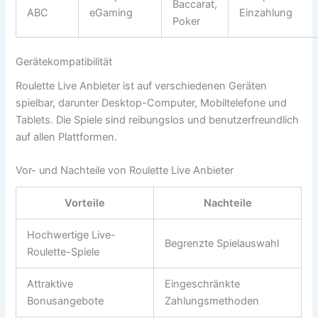
Baccarat,
ABC
eGaming
Einzahlung
Poker
Gerätekompatibilität
Roulette Live Anbieter ist auf verschiedenen Geräten
spielbar, darunter Desktop-Computer, Mobiltelefone und
Tablets. Die Spiele sind reibungslos und benutzerfreundlich
auf allen Plattformen.
Vor- und Nachteile von Roulette Live Anbieter
Vorteile
Nachteile
Hochwertige Live-
Begrenzte Spielauswahl
Roulette-Spiele
Attraktive
Eingeschränkte
Bonusangebote
Zahlungsmethoden