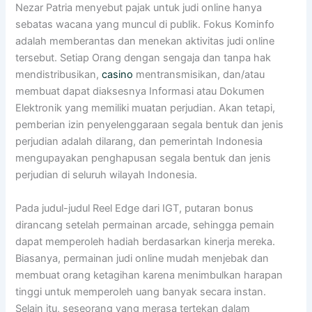
Nezar Patria menyebut pajak untuk judi online hanya
sebatas wacana yang muncul di publik. Fokus Kominfo
adalah memberantas dan menekan aktivitas judi online
tersebut. Setiap Orang dengan sengaja dan tanpa hak
mendistribusikan,
casino
mentransmisikan, dan/atau
membuat dapat diaksesnya Informasi atau Dokumen
Elektronik yang memiliki muatan perjudian. Akan tetapi,
pemberian izin penyelenggaraan segala bentuk dan jenis
perjudian adalah dilarang, dan pemerintah Indonesia
mengupayakan penghapusan segala bentuk dan jenis
perjudian di seluruh wilayah Indonesia.
Pada judul-judul Reel Edge dari IGT, putaran bonus
dirancang setelah permainan arcade, sehingga pemain
dapat memperoleh hadiah berdasarkan kinerja mereka.
Biasanya, permainan judi online mudah menjebak dan
membuat orang ketagihan karena menimbulkan harapan
tinggi untuk memperoleh uang banyak secara instan.
Selain itu, seseorang yang merasa tertekan dalam