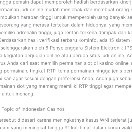
ingga pemain dapat memperoleh hadiah berdasarkan kinerj
ermainan judi online mudah menjebak dan membuat orang 
mbulkan harapan tinggi untuk memperoleh uang banyak sec
 seseorang yang merasa tertekan dalam hidupnya, yang memi
emiliki adrenalin tinggi, juga rentan terkena dampak dari 
 Berdasarkan hasil verifikasi terbaru Kominfo, ada 15 sistem 
iselenggarakan oleh 6 Penyelenggara Sistem Elektronik (PSE
i kegiatan perjudian online atau berupa situs judi online. 
us Anda cari saat memilih permainan slot di kasino online, 
permainan, tingkat RTP, tema permainan hingga jenis per
ilkan agar sesuai dengan preferensi Anda. Anda juga seba
mainan slot yang memang memiliki RTP tinggi agar mempe
 untuk menang.
 Topic of Indonesian Casinos
ersebut didasari karena meningkatnya kasus WNI terjerat ju
scam yang meningkat hingga 91 kali limat dalam kurun wakt