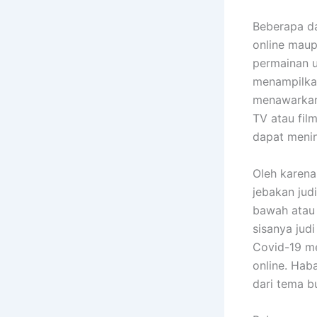
Beberapa da
online maup
permainan u
menampilkan
menawarkan
TV atau fil
dapat meni
Oleh karena
jebakan jud
bawah atau 
sisanya jud
Covid-19 me
online. Hab
dari tema bu