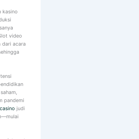
 kasino
duksi
asanya
lot video
dari acara
sehingga
tensi
pendidikan
 saham,
am pandemi
casino
judi
am—mulai