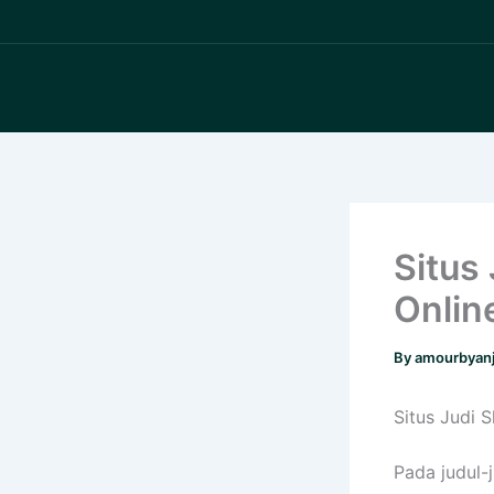
Skip
to
content
Situs
Onlin
By
amourbyan
Situs Judi 
Pada judul-