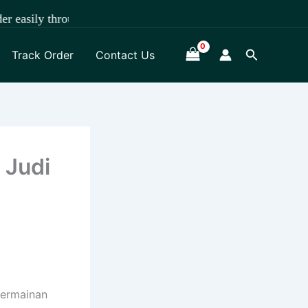
ly through WhatsApp +918891472841.
Search
Track Order
Contact Us
 Judi
permainan