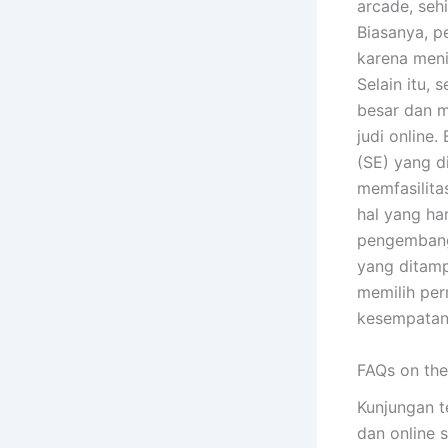
arcade, seh
Biasanya, p
karena meni
Selain itu,
besar dan m
judi online.
(SE) yang d
memfasilitas
hal yang har
pengembang 
yang ditamp
memilih per
kesempatan
FAQs on the
Kunjungan t
dan online 