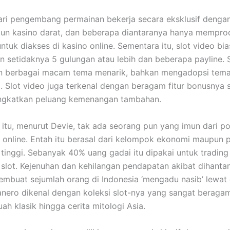
ri pengembang permainan bekerja secara eksklusif dengan
un kasino darat, dan beberapa diantaranya hanya mempro
ntuk diakses di kasino online. Sementara itu, slot video bi
 setidaknya 5 gulungan atau lebih dan beberapa payline. S
 berbagai macam tema menarik, bahkan mengadopsi tema 
m. Slot video juga terkenal dengan beragam fitur bonusnya 
ngkatkan peluang kemenangan tambahan.
 itu, menurut Devie, tak ada seorang pun yang imun dari po
i online. Entah itu berasal dari kelompok ekonomi maupun 
tinggi. Sebanyak 40% uang gadai itu dipakai untuk trading
i slot. Kejenuhan dan kehilangan pendapatan akibat dihant
mbuat sejumlah orang di Indonesia ‘mengadu nasib’ lewat
anero dikenal dengan koleksi slot-nya yang sangat berag
ah klasik hingga cerita mitologi Asia.