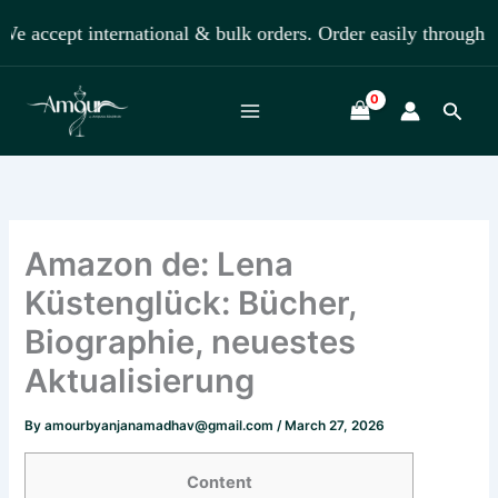
Skip
pt international & bulk orders. Order easily through Whats
to
content
Searc
Amazon de: Lena
Küstenglück: Bücher,
Biographie, neuestes
Aktualisierung
By
amourbyanjanamadhav@gmail.com
/
March 27, 2026
Content