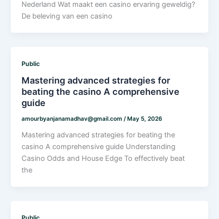
Nederland Wat maakt een casino ervaring geweldig?
De beleving van een casino
Public
Mastering advanced strategies for
beating the casino A comprehensive
guide
amourbyanjanamadhav@gmail.com
/
May 5, 2026
Mastering advanced strategies for beating the
casino A comprehensive guide Understanding
Casino Odds and House Edge To effectively beat
the
Public