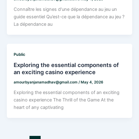
Connaître les signes d'une dépendance au jeu un
guide essentiel Qu’est-ce que la dépendance au jeu ?
La dépendance au
Public
Exploring the essential components of
an exciting casino experience
amourbyanjanamadhav@gmail.com
/
May 4, 2026
Exploring the essential components of an exciting
casino experience The Thrill of the Game At the
heart of any captivating