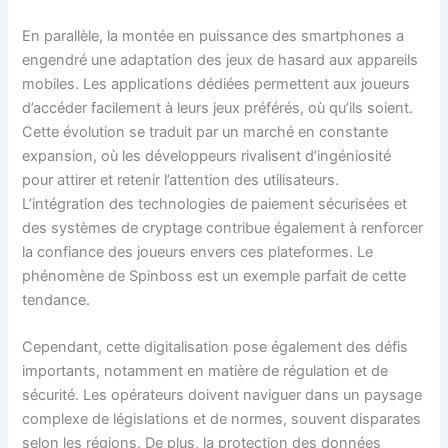
En parallèle, la montée en puissance des smartphones a
engendré une adaptation des jeux de hasard aux appareils
mobiles. Les applications dédiées permettent aux joueurs
d’accéder facilement à leurs jeux préférés, où qu’ils soient.
Cette évolution se traduit par un marché en constante
expansion, où les développeurs rivalisent d’ingéniosité
pour attirer et retenir l’attention des utilisateurs.
L’intégration des technologies de paiement sécurisées et
des systèmes de cryptage contribue également à renforcer
la confiance des joueurs envers ces plateformes. Le
phénomène de Spinboss est un exemple parfait de cette
tendance.
Cependant, cette digitalisation pose également des défis
importants, notamment en matière de régulation et de
sécurité. Les opérateurs doivent naviguer dans un paysage
complexe de législations et de normes, souvent disparates
selon les régions. De plus, la protection des données