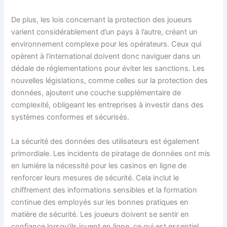
De plus, les lois concernant la protection des joueurs
varient considérablement d’un pays à l’autre, créant un
environnement complexe pour les opérateurs. Ceux qui
opèrent à l’international doivent donc naviguer dans un
dédale de réglementations pour éviter les sanctions. Les
nouvelles législations, comme celles sur la protection des
données, ajoutent une couche supplémentaire de
complexité, obligeant les entreprises à investir dans des
systèmes conformes et sécurisés.
La sécurité des données des utilisateurs est également
primordiale. Les incidents de piratage de données ont mis
en lumière la nécessité pour les casinos en ligne de
renforcer leurs mesures de sécurité. Cela inclut le
chiffrement des informations sensibles et la formation
continue des employés sur les bonnes pratiques en
matière de sécurité. Les joueurs doivent se sentir en
confiance lorsqu’ils jouent en ligne, ce qui est essentiel