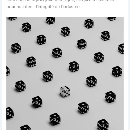
pour maintenir l’intégrité de l’industrie.