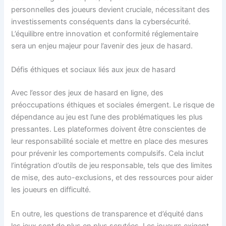
personnelles des joueurs devient cruciale, nécessitant des
investissements conséquents dans la cybersécurité.
L’équilibre entre innovation et conformité réglementaire
sera un enjeu majeur pour l’avenir des jeux de hasard.
Défis éthiques et sociaux liés aux jeux de hasard
Avec l’essor des jeux de hasard en ligne, des
préoccupations éthiques et sociales émergent. Le risque de
dépendance au jeu est l’une des problématiques les plus
pressantes. Les plateformes doivent être conscientes de
leur responsabilité sociale et mettre en place des mesures
pour prévenir les comportements compulsifs. Cela inclut
l’intégration d’outils de jeu responsable, tels que des limites
de mise, des auto-exclusions, et des ressources pour aider
les joueurs en difficulté.
En outre, les questions de transparence et d’équité dans
les jeux sont de plus en plus scrutées. Les joueurs exigent