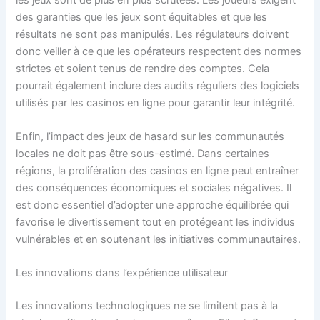
des garanties que les jeux sont équitables et que les
résultats ne sont pas manipulés. Les régulateurs doivent
donc veiller à ce que les opérateurs respectent des normes
strictes et soient tenus de rendre des comptes. Cela
pourrait également inclure des audits réguliers des logiciels
utilisés par les casinos en ligne pour garantir leur intégrité.
Enfin, l’impact des jeux de hasard sur les communautés
locales ne doit pas être sous-estimé. Dans certaines
régions, la prolifération des casinos en ligne peut entraîner
des conséquences économiques et sociales négatives. Il
est donc essentiel d’adopter une approche équilibrée qui
favorise le divertissement tout en protégeant les individus
vulnérables et en soutenant les initiatives communautaires.
Les innovations dans l’expérience utilisateur
Les innovations technologiques ne se limitent pas à la