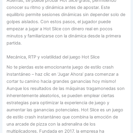
Además, se puede probar Hot Slice gratis, permitiendo
conocer su ritmo y dinámica antes de apostar. Este
equilibrio permite sesiones dinámicas sin depender solo de
golpes aislados. Con estos pasos, el jugador puede
empezar a jugar a Hot Slice con dinero real en pocos
minutos y familiarizarse con la dinámica desde la primera
partida.
Mecánica, RTP y volatilidad del juego Hot Slice
No te pierdas este emocionante juego de estilo crash
instantáneo – haz clic en ‘Jugar Ahora’ para comenzar a
cortar tu camino hacia grandes ganancias hoy mismo!
Aunque los resultados de las máquinas tragamonedas son
inherentemente aleatorios, se pueden emplear ciertas
estrategias para optimizar la experiencia de juego y
aumentar las ganancias potenciales. Hot Slice es un juego
de estilo crash instantáneo que combina la emoción de
una arcade de pizza con la adrenalina de los
multiplicadores. Fundada en 2017, la empresa ha