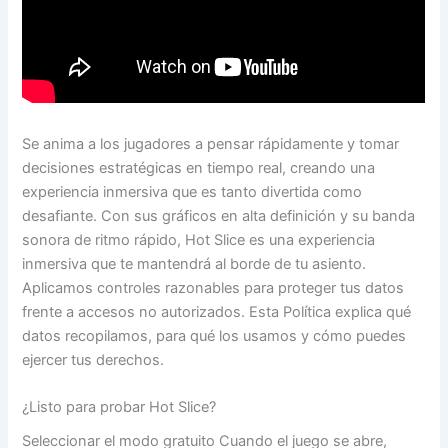
Se anima a los jugadores a pensar rápidamente y tomar
decisiones estratégicas en tiempo real, creando una
experiencia inmersiva que es tanto divertida como
desafiante. Con sus gráficos en alta definición y su banda
sonora de ritmo rápido, Hot Slice es una experiencia
inmersiva que te mantendrá al borde de tu asiento.
Aplicamos controles razonables para proteger tus datos
frente a accesos no autorizados. Esta Política explica qué
datos recopilamos, para qué los usamos y cómo puedes
ejercer tus derechos.
¿Listo para probar Hot Slice?
Seleccionar el modo gratuito Cuando el juego se abre,