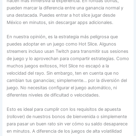
hacen más inmersiva la experiencia. En rondas bonus,
pueden marcar la diferencia entre una ganancia normal y
una destacada. Puedes entrar a hot slice jugar desde
México en minutos, sin descargar apps adicionales.
En nuestra opinión, es la estrategia más peligrosa que
puedes adoptar en un juego como Hot Slice. Algunos
streamers incluso usan Twitch para transmitir sus sesiones
de juego y lo aprovechan para compartir estrategias. Como
muchos juegos exitosos, Hot Slice no escapó a la
velocidad del rayo. Sin embargo, ten en cuenta que no
cambian tus ganancias; simplemente… por la diversión del
juego. No necesitas configurar el juego automático, ni
diferentes niveles de dificultad o velocidades.
Esto es ideal para cumplir con los requisitos de apuesta
(rollover) de nuestros bonos de bienvenida o simplemente
para pasar un buen rato sin ver cómo su saldo desaparece
en minutos. A diferencia de los juegos de alta volatilidad