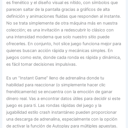
es frenético y el diseño visual es nítido, con símbolos que
parecen saltar de la pantalla gracias a gráficos de alta
definición y animaciones fluidas que responden al instante.
No se trata simplemente de otra máquina más en nuestra
colección; es una invitación a redescubrir lo clásico con
una intensidad moderna que solo nuestro sitio puede
ofrecerles. En conjunto, hot slice juego funciona mejor para
quienes buscan acción rápida y mecánicas simples. En
juegos como este, donde cada ronda es rápida y dinámica,
es fácil tomar decisiones impulsivas.
Es un “Instant Game” lleno de adrenalina donde tu
habilidad para reaccionar (o simplemente hacer clic
frenéticamente) se encuentra con la emoción de ganar
dinero real. Vas a encontrar datos útiles para decidir si este
juego es para ti. Las rondas rápidas del juego y la
jugabilidad estilo crash instantáneo pueden proporcionar
una descarga de adrenalina, especialmente con la opción
de activar la función de Autoplay para múltiples apuestas.