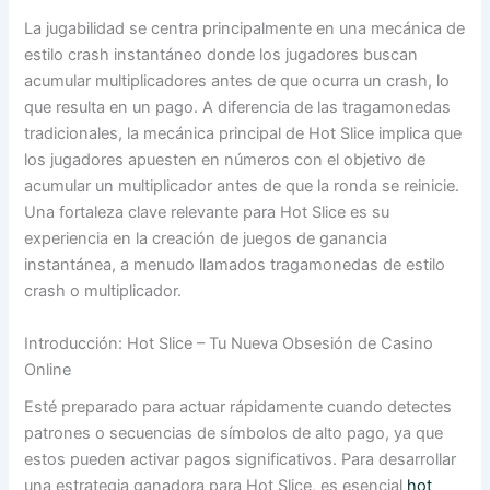
La jugabilidad se centra principalmente en una mecánica de
estilo crash instantáneo donde los jugadores buscan
acumular multiplicadores antes de que ocurra un crash, lo
que resulta en un pago. A diferencia de las tragamonedas
tradicionales, la mecánica principal de Hot Slice implica que
los jugadores apuesten en números con el objetivo de
acumular un multiplicador antes de que la ronda se reinicie.
Una fortaleza clave relevante para Hot Slice es su
experiencia en la creación de juegos de ganancia
instantánea, a menudo llamados tragamonedas de estilo
crash o multiplicador.
Introducción: Hot Slice – Tu Nueva Obsesión de Casino
Online
Esté preparado para actuar rápidamente cuando detectes
patrones o secuencias de símbolos de alto pago, ya que
estos pueden activar pagos significativos. Para desarrollar
una estrategia ganadora para Hot Slice, es esencial
hot