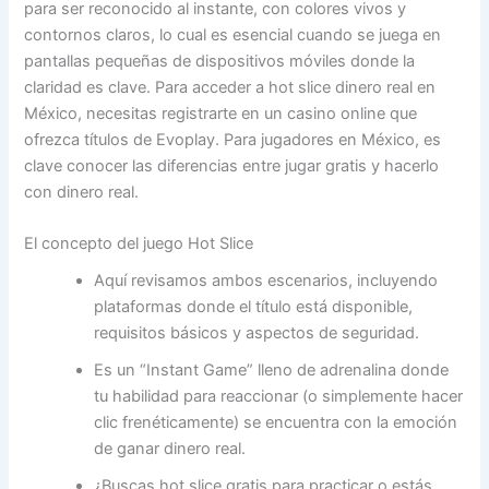
para ser reconocido al instante, con colores vivos y
contornos claros, lo cual es esencial cuando se juega en
pantallas pequeñas de dispositivos móviles donde la
claridad es clave. Para acceder a hot slice dinero real en
México, necesitas registrarte en un casino online que
ofrezca títulos de Evoplay. Para jugadores en México, es
clave conocer las diferencias entre jugar gratis y hacerlo
con dinero real.
El concepto del juego Hot Slice
Aquí revisamos ambos escenarios, incluyendo
plataformas donde el título está disponible,
requisitos básicos y aspectos de seguridad.
Es un “Instant Game” lleno de adrenalina donde
tu habilidad para reaccionar (o simplemente hacer
clic frenéticamente) se encuentra con la emoción
de ganar dinero real.
¿Buscas hot slice gratis para practicar o estás