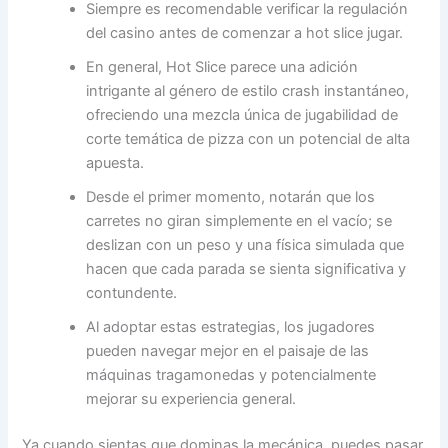
Siempre es recomendable verificar la regulación
del casino antes de comenzar a hot slice jugar.
En general, Hot Slice parece una adición
intrigante al género de estilo crash instantáneo,
ofreciendo una mezcla única de jugabilidad de
corte temática de pizza con un potencial de alta
apuesta.
Desde el primer momento, notarán que los
carretes no giran simplemente en el vacío; se
deslizan con un peso y una física simulada que
hacen que cada parada se sienta significativa y
contundente.
Al adoptar estas estrategias, los jugadores
pueden navegar mejor en el paisaje de las
máquinas tragamonedas y potencialmente
mejorar su experiencia general.
Ya cuando sientas que dominas la mecánica, puedes pasar