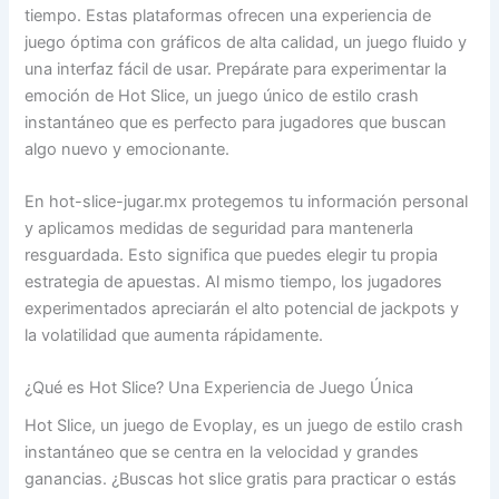
tiempo. Estas plataformas ofrecen una experiencia de
juego óptima con gráficos de alta calidad, un juego fluido y
una interfaz fácil de usar. Prepárate para experimentar la
emoción de Hot Slice, un juego único de estilo crash
instantáneo que es perfecto para jugadores que buscan
algo nuevo y emocionante.
En hot-slice-jugar.mx protegemos tu información personal
y aplicamos medidas de seguridad para mantenerla
resguardada. Esto significa que puedes elegir tu propia
estrategia de apuestas. Al mismo tiempo, los jugadores
experimentados apreciarán el alto potencial de jackpots y
la volatilidad que aumenta rápidamente.
¿Qué es Hot Slice? Una Experiencia de Juego Única
Hot Slice, un juego de Evoplay, es un juego de estilo crash
instantáneo que se centra en la velocidad y grandes
ganancias. ¿Buscas hot slice gratis para practicar o estás