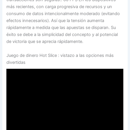
más recientes, con carga progresiva de recursos y un
consumo de datos intencionalmente moderado (evitando
efectos innecesarios). Así que la tensión aumenta
rápidamente a medida que las apuestas se disparan. Su
éxito se debe a la simplicidad del concepto y al potencial
de victoria que se aprecia rápidamente.
Juego de dinero Hot Slice : vistazo a las opciones más
divertidas