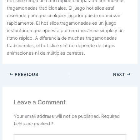
hot slice tenga un ritmo rápido comparado con muchas
tragamonedas tradicionales. El juego hot slice está
diseñado para que cualquier jugador pueda comenzar
rápidamente. El hot slice tragamonedas es un juego
instantáneo que apuesta por una mecánica simple y un
ritmo rápido. A diferencia de muchas tragamonedas
tradicionales, el hot slice slot no depende de largas
animaciones ni de múltiples carretes.
PREVIOUS
NEXT
Leave a Comment
Your email address will not be published.
Required
fields are marked
*
Type