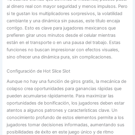
al dinero real con mayor seguridad y menos impulsos. Pero
si te gustan los multiplicadores sorpresivos, la volatilidad
cambiante y una dinámica sin pausas, este título encaja
contigo. Esto es clave para jugadores mexicanos que
prefieren girar unos minutos desde el celular mientras
están en el transporte o en una pausa del trabajo. Estas
funciones no buscan impresionar con efectos visuales,
sino ofrecer una dinámica pura, sin complicaciones.
Configuración de Hot Slice Slot
Aunque no hay una función de giros gratis, la mecánica de
colapso crea oportunidades para ganancias rápidas que
pueden acumularse rápidamente. Para maximizar las
oportunidades de bonificación, los jugadores deben estar
atentos a algunos patrones y características clave. Un
conocimiento profundo de estos elementos permite a los
jugadores tomar decisiones informadas, aumentando sus
posibilidades de éxito en este juego único y de ritmo