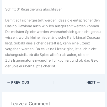
Schritt 3: Registrierung abschließen
Damit soll sichergestellt werden, dass die entsprechenden
Casino Gewinne auch wirklich ausgezahlt werden können.
Die meisten Spieler werden wahrscheinlich gar nicht genau
wissen, wo die kleine niederländische Karibikinsel Curacao
liegt. Sobald dies sicher gestellt ist, kann eine Lizenz
vergeben werden. Da es keine Lizenz gibt, ist auch nicht
sichergestellt, ob die Spiele alle fair ablaufen, ob der
Zufallsgenerator einwandfrei funktioniert und ob das Geld
der Spieler überhaupt sicher ist.
PREVIOUS
NEXT
Leave a Comment