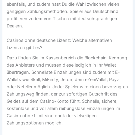
ebenfalls, und zudem hast Du die Wahl zwischen vielen
gängigen Zahlungsmethoden. Spieler aus Deutschland
profitieren zudem von Tischen mit deutschsprachigen
Dealern.
Casinos ohne deutsche Lizenz: Welche alternativen
Lizenzen gibt es?
Dazu finden Sie im Kassenbereich die Blockchain-Kennung
des Anbieters und müssen diese lediglich in Ihr Wallet
übertragen. Schnellste Einzahlungen sind zudem mit E-
Wallets wie Skrill, MiFinity, Jeton, dem eZeeWallet, Payz
oder Neteller möglich. Jeder Spieler wird einen bevorzugten
Zahlungsweg finden, der zur sofortigen Gutschrift des
Geldes auf dem Casino-Konto führt. Schnelle, sichere,
kostenlose und vor allem reibungslose Einzahlungen im
Casino ohne Limit sind dank der vielseitigen
Zahlungsoptionen möglich.