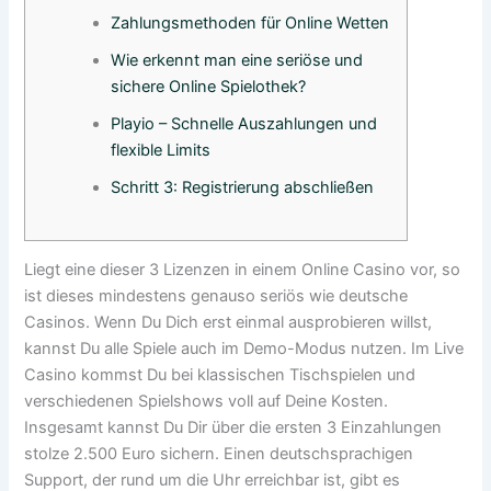
Zahlungsmethoden für Online Wetten
Wie erkennt man eine seriöse und
sichere Online Spielothek?
Playio – Schnelle Auszahlungen und
flexible Limits
Schritt 3: Registrierung abschließen
Liegt eine dieser 3 Lizenzen in einem Online Casino vor, so
ist dieses mindestens genauso seriös wie deutsche
Casinos. Wenn Du Dich erst einmal ausprobieren willst,
kannst Du alle Spiele auch im Demo-Modus nutzen. Im Live
Casino kommst Du bei klassischen Tischspielen und
verschiedenen Spielshows voll auf Deine Kosten.
Insgesamt kannst Du Dir über die ersten 3 Einzahlungen
stolze 2.500 Euro sichern. Einen deutschsprachigen
Support, der rund um die Uhr erreichbar ist, gibt es