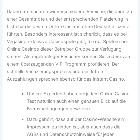
Dabei untersuchten wir verschiedene Bereiche, die dann zu
einer Gesamtnote und der entsprechenden Platzierung in
Liste für die besten Online Casinos ohne Deutsche Lizenz
führten. Besonders interessant ist sicherlich, dass es bei
Vegasino exklusive Casinospiele gibt, die nur Spielern bei
Online Casinos dieser Betreiber-Gruppe zur Verfügung
stehen. Als regelmäßiger Besucher können Sie zudem von
einem überzeugenden VIP-Programm profitieren. Der
schnelle Verifizierungsprozess und die flotten
Auszahlungen sprechen ebenso für das Instant Casino.
Unsere Experten haben bei jedem Online Casino
Test natürlich auch einen genauen Blick auf die
Bonusbedingungen geworfen.
Dazu gehört, dass auf der Casino-Website ein
Impressum zu finden ist, aber auch dass die
AGBs und Datenschutzhinweise für jeden