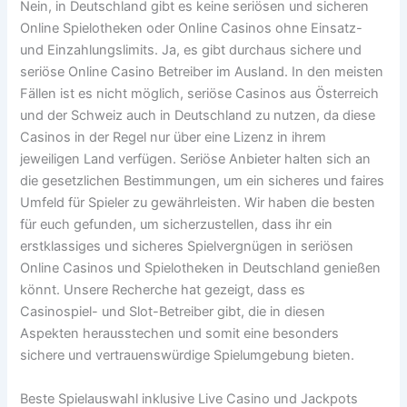
Nein, in Deutschland gibt es keine seriösen und sicheren
Online Spielotheken oder Online Casinos ohne Einsatz-
und Einzahlungslimits. Ja, es gibt durchaus sichere und
seriöse Online Casino Betreiber im Ausland. In den meisten
Fällen ist es nicht möglich, seriöse Casinos aus Österreich
und der Schweiz auch in Deutschland zu nutzen, da diese
Casinos in der Regel nur über eine Lizenz in ihrem
jeweiligen Land verfügen. Seriöse Anbieter halten sich an
die gesetzlichen Bestimmungen, um ein sicheres und faires
Umfeld für Spieler zu gewährleisten. Wir haben die besten
für euch gefunden, um sicherzustellen, dass ihr ein
erstklassiges und sicheres Spielvergnügen in seriösen
Online Casinos und Spielotheken in Deutschland genießen
könnt. Unsere Recherche hat gezeigt, dass es
Casinospiel- und Slot-Betreiber gibt, die in diesen
Aspekten herausstechen und somit eine besonders
sichere und vertrauenswürdige Spielumgebung bieten.
Beste Spielauswahl inklusive Live Casino und Jackpots