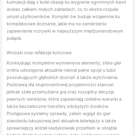
kumulacji dają z kolei okazję ku wygranie ogromnych kwot
wobec całkiem małych zakładach, co to ekstra rozpala
umysł użytkowników. Komplet ów buduje wzajemnie ku
kompleksowe doznanie, jakie ma na zamierzeniu
zapewnienie rozrywki w najwyższym międzynarodowym
pułapie.
Wnioski oraz refleksje końcowe
Konkludując kompletne wymienione elementy, sfera gier
online udostępnia aktualnie niemal pełne opcje u ludzi
poszukujących głębokich doznań a także wytchnienia.
Podstawą dla stuprocentowej przyjemności stanowi
jednak stale przemyślana gra oraz rozsądny decyzja
pewnych serwisów, które zapewniają rzetelne warunki a
także bezzwłoczne transfery zdobytych środków.
Postępowe systemy sprawiły, zatem wgląd do gier
standardu luksusowej jest aktualnie łatwiejszy a także
sprawniejszy aniżeli kiedykolwiek przedtem w obrębie