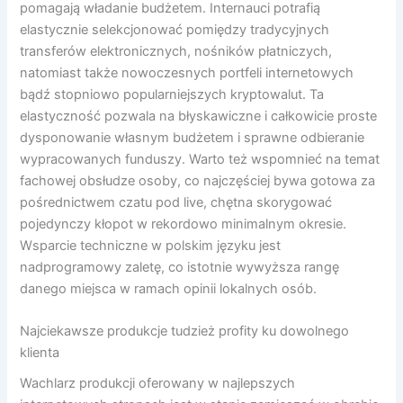
pomagają władanie budżetem. Internauci potrafią
elastycznie selekcjonować pomiędzy tradycyjnych
transferów elektronicznych, nośników płatniczych,
natomiast także nowoczesnych portfeli internetowych
bądź stopniowo popularniejszych kryptowalut. Ta
elastyczność pozwala na błyskawiczne i całkowicie proste
dysponowanie własnym budżetem i sprawne odbieranie
wypracowanych funduszy. Warto też wspomnieć na temat
fachowej obsłudze osoby, co najczęściej bywa gotowa za
pośrednictwem czatu pod live, chętna skorygować
pojedynczy kłopot w rekordowo minimalnym okresie.
Wsparcie techniczne w polskim języku jest
nadprogramowy zaletę, co istotnie wywyższa rangę
danego miejsca w ramach opinii lokalnych osób.
Najciekawsze produkcje tudzież profity ku dowolnego
klienta
Wachlarz produkcji oferowany w najlepszych