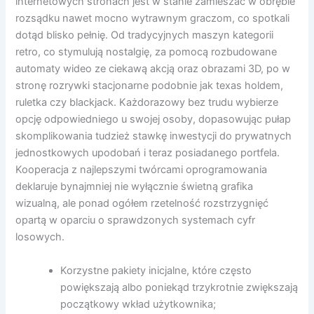
internetowych stronach jest w stanie zamieszać w obrębie
rozsądku nawet mocno wytrawnym graczom, co spotkali
dotąd blisko pełnię. Od tradycyjnych maszyn kategorii
retro, co stymulują nostalgię, za pomocą rozbudowane
automaty wideo ze ciekawą akcją oraz obrazami 3D, po w
stronę rozrywki stacjonarne podobnie jak texas holdem,
ruletka czy blackjack. Każdorazowy bez trudu wybierze
opcję odpowiedniego u swojej osoby, dopasowując pułap
skomplikowania tudzież stawkę inwestycji do prywatnych
jednostkowych upodobań i teraz posiadanego portfela.
Kooperacja z najlepszymi twórcami oprogramowania
deklaruje bynajmniej nie wyłącznie świetną grafika
wizualną, ale ponad ogółem rzetelność rozstrzygnięć
opartą w oparciu o sprawdzonych systemach cyfr
losowych.
Korzystne pakiety inicjalne, które często
powiększają albo poniekąd trzykrotnie zwiększają
początkowy wkład użytkownika;