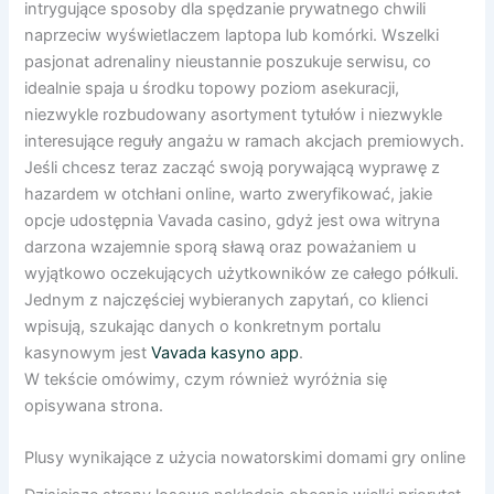
intrygujące sposoby dla spędzanie prywatnego chwili
naprzeciw wyświetlaczem laptopa lub komórki. Wszelki
pasjonat adrenaliny nieustannie poszukuje serwisu, co
idealnie spaja u środku topowy poziom asekuracji,
niezwykle rozbudowany asortyment tytułów i niezwykle
interesujące reguły angażu w ramach akcjach premiowych.
Jeśli chcesz teraz zacząć swoją porywającą wyprawę z
hazardem w otchłani online, warto zweryfikować, jakie
opcje udostępnia Vavada casino, gdyż jest owa witryna
darzona wzajemnie sporą sławą oraz poważaniem u
wyjątkowo oczekujących użytkowników ze całego półkuli.
Jednym z najczęściej wybieranych zapytań, co klienci
wpisują, szukając danych o konkretnym portalu
kasynowym jest
Vavada kasyno app
.
W tekście omówimy, czym również wyróżnia się
opisywana strona.
Plusy wynikające z użycia nowatorskimi domami gry online