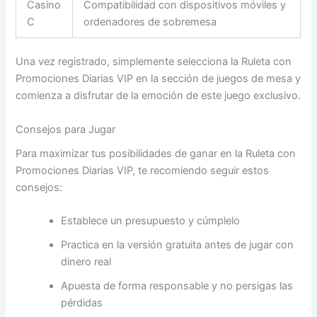
Casino
Compatibilidad con dispositivos móviles y
C
ordenadores de sobremesa
Una vez registrado, simplemente selecciona la Ruleta con
Promociones Diarias VIP en la sección de juegos de mesa y
comienza a disfrutar de la emoción de este juego exclusivo.
Consejos para Jugar
Para maximizar tus posibilidades de ganar en la Ruleta con
Promociones Diarias VIP, te recomiendo seguir estos
consejos:
Establece un presupuesto y cúmplelo
Practica en la versión gratuita antes de jugar con
dinero real
Apuesta de forma responsable y no persigas las
pérdidas