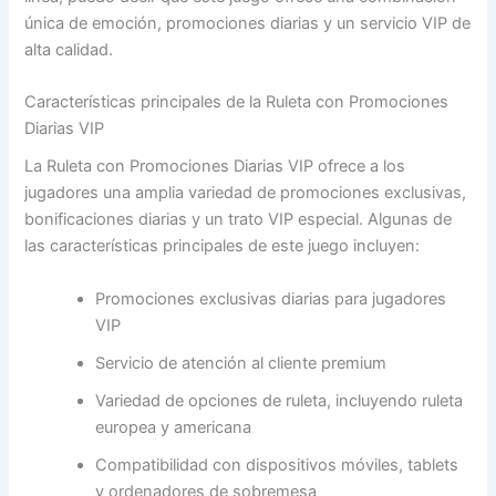
única de emoción, promociones diarias y un servicio VIP de
alta calidad.
Características principales de la Ruleta con Promociones
Diarias VIP
La Ruleta con Promociones Diarias VIP ofrece a los
jugadores una amplia variedad de promociones exclusivas,
bonificaciones diarias y un trato VIP especial. Algunas de
las características principales de este juego incluyen:
Promociones exclusivas diarias para jugadores
VIP
Servicio de atención al cliente premium
Variedad de opciones de ruleta, incluyendo ruleta
europea y americana
Compatibilidad con dispositivos móviles, tablets
y ordenadores de sobremesa