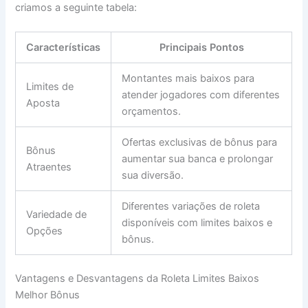
criamos a seguinte tabela:
Características
Principais Pontos
Montantes mais baixos para
Limites de
atender jogadores com diferentes
Aposta
orçamentos.
Ofertas exclusivas de bônus para
Bônus
aumentar sua banca e prolongar
Atraentes
sua diversão.
Diferentes variações de roleta
Variedade de
disponíveis com limites baixos e
Opções
bônus.
Vantagens e Desvantagens da Roleta Limites Baixos
Melhor Bônus