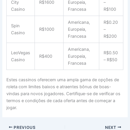
City
R$1600
Europeia,
–
Casino
Francesa
R$100
Americana,
R$0.20
Spin
R$1000
Europeia,
–
Casino
Francesa
R$200
Americana,
LeoVegas
R$0.50
R$400
Europeia,
Casino
– R$50
Francesa
Estes cassinos oferecem uma ampla gama de opções de
roleta com limites baixos e atraentes bônus de boas-
vindas para novos jogadores. Certifique-se de verificar os
termos e condições de cada oferta antes de começar a
jogar.
PREVIOUS
NEXT