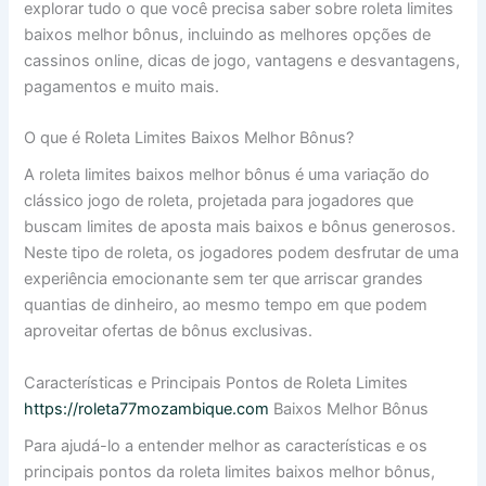
explorar tudo o que você precisa saber sobre roleta limites
baixos melhor bônus, incluindo as melhores opções de
cassinos online, dicas de jogo, vantagens e desvantagens,
pagamentos e
muito mais.
O que é Roleta Limites Baixos Melhor Bônus?
A roleta limites baixos melhor bônus é uma variação do
clássico jogo de roleta, projetada para jogadores que
buscam limites de aposta mais baixos e bônus generosos.
Neste tipo de roleta, os jogadores podem desfrutar de uma
experiência emocionante sem ter que arriscar grandes
quantias de dinheiro, ao mesmo tempo em que podem
aproveitar ofertas de bônus exclusivas.
Características e Principais Pontos de Roleta Limites
https://roleta77mozambique.com
Baixos Melhor Bônus
Para ajudá-lo a entender melhor as características e os
principais pontos da roleta limites baixos melhor bônus,