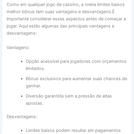
Como em qualquer jogo de cassino, a roleta limites baixos
melhor bônus tem suas vantagens e desvantagens.É
importante considerar esses aspectos antes de começar a
jogar. Aqui estão algumas das principais vantagens e
desvantagens:
Vantagens:
Opção acessível para jogadores com orçamentos
limitados.
Bônus exclusivos para aumentar suas chances de
ganhar.
Diversão garantida sem a pressão de altas
apostas.
Desvantagens:
Limites baixos podem resultar em pagamentos