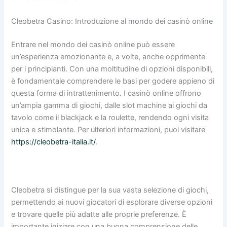
Cleobetra Casino: Introduzione al mondo dei casinò online
Entrare nel mondo dei casinò online può essere
un’esperienza emozionante e, a volte, anche opprimente
per i principianti. Con una moltitudine di opzioni disponibili,
è fondamentale comprendere le basi per godere appieno di
questa forma di intrattenimento. I casinò online offrono
un’ampia gamma di giochi, dalle slot machine ai giochi da
tavolo come il blackjack e la roulette, rendendo ogni visita
unica e stimolante. Per ulteriori informazioni, puoi visitare
https://cleobetra-italia.it/
.
Cleobetra si distingue per la sua vasta selezione di giochi,
permettendo ai nuovi giocatori di esplorare diverse opzioni
e trovare quelle più adatte alle proprie preferenze. È
importante iniziare con una buona comprensione delle