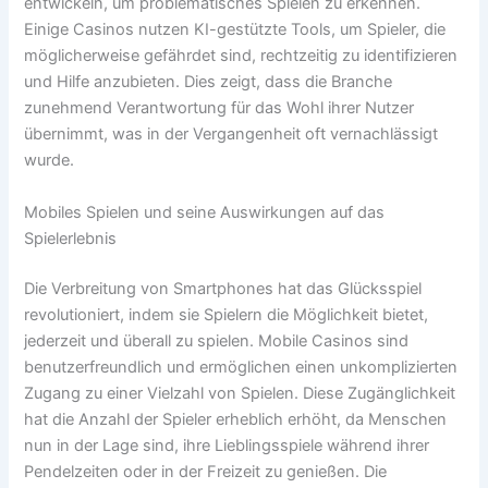
entwickeln, um problematisches Spielen zu erkennen.
Einige Casinos nutzen KI-gestützte Tools, um Spieler, die
möglicherweise gefährdet sind, rechtzeitig zu identifizieren
und Hilfe anzubieten. Dies zeigt, dass die Branche
zunehmend Verantwortung für das Wohl ihrer Nutzer
übernimmt, was in der Vergangenheit oft vernachlässigt
wurde.
Mobiles Spielen und seine Auswirkungen auf das
Spielerlebnis
Die Verbreitung von Smartphones hat das Glücksspiel
revolutioniert, indem sie Spielern die Möglichkeit bietet,
jederzeit und überall zu spielen. Mobile Casinos sind
benutzerfreundlich und ermöglichen einen unkomplizierten
Zugang zu einer Vielzahl von Spielen. Diese Zugänglichkeit
hat die Anzahl der Spieler erheblich erhöht, da Menschen
nun in der Lage sind, ihre Lieblingsspiele während ihrer
Pendelzeiten oder in der Freizeit zu genießen. Die