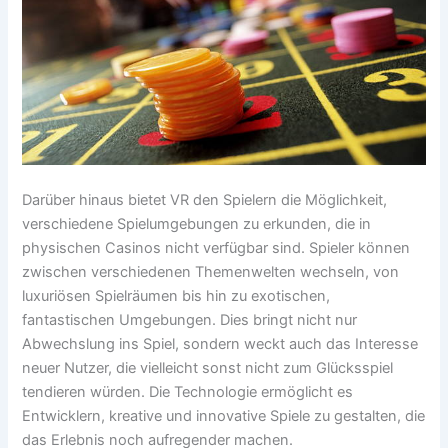
Darüber hinaus bietet VR den Spielern die Möglichkeit,
verschiedene Spielumgebungen zu erkunden, die in
physischen Casinos nicht verfügbar sind. Spieler können
zwischen verschiedenen Themenwelten wechseln, von
luxuriösen Spielräumen bis hin zu exotischen,
fantastischen Umgebungen. Dies bringt nicht nur
Abwechslung ins Spiel, sondern weckt auch das Interesse
neuer Nutzer, die vielleicht sonst nicht zum Glücksspiel
tendieren würden. Die Technologie ermöglicht es
Entwicklern, kreative und innovative Spiele zu gestalten, die
das Erlebnis noch aufregender machen.