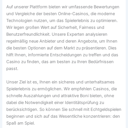
Auf unserer Plattform bieten wir umfassende Bewertungen
und Vergleiche der besten Online-Casinos, die moderne
Technologien nutzen, um das Spielerlebnis zu optimieren.
Wir legen großen Wert auf Sicherheit, Fairness und
Benutzerfreundlichkeit. Unsere Experten analysieren
regelmäßig neue Anbieter und deren Angebote, um Ihnen
die besten Optionen auf dem Markt zu präsentieren. Dies
hilft Ihnen, informierte Entscheidungen zu treffen und das
Casino zu finden, das am besten zu Ihren Bedürfnissen
passt.
Unser Ziel ist es, Ihnen ein sicheres und unterhaltsames
Spielerlebnis zu ermöglichen. Wir empfehlen Casinos, die
schnelle Auszahlungen und attraktive Boni bieten, ohne
dabei die Notwendigkeit einer Identitätsprüfung zu
berücksichtigen. So können Sie schnell mit Echtgeldspielen
beginnen und sich auf das Wesentliche konzentrieren: den
Spaß am Spiel.