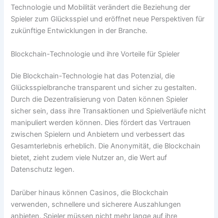
Technologie und Mobilität verändert die Beziehung der
Spieler zum Glücksspiel und eröffnet neue Perspektiven für
zukünftige Entwicklungen in der Branche.
Blockchain-Technologie und ihre Vorteile für Spieler
Die Blockchain-Technologie hat das Potenzial, die
Glücksspielbranche transparent und sicher zu gestalten.
Durch die Dezentralisierung von Daten können Spieler
sicher sein, dass ihre Transaktionen und Spielverläufe nicht
manipuliert werden können. Dies fördert das Vertrauen
zwischen Spielern und Anbietern und verbessert das
Gesamterlebnis erheblich. Die Anonymität, die Blockchain
bietet, zieht zudem viele Nutzer an, die Wert auf
Datenschutz legen.
Darüber hinaus können Casinos, die Blockchain
verwenden, schnellere und sicherere Auszahlungen
anbieten. Spieler müssen nicht mehr lange auf ihre