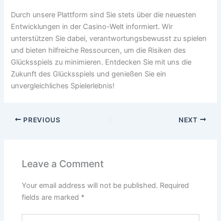
Durch unsere Plattform sind Sie stets über die neuesten
Entwicklungen in der Casino-Welt informiert. Wir
unterstützen Sie dabei, verantwortungsbewusst zu spielen
und bieten hilfreiche Ressourcen, um die Risiken des
Glücksspiels zu minimieren. Entdecken Sie mit uns die
Zukunft des Glücksspiels und genießen Sie ein
unvergleichliches Spielerlebnis!
PREVIOUS
NEXT
Leave a Comment
Your email address will not be published.
Required
fields are marked
*
Type