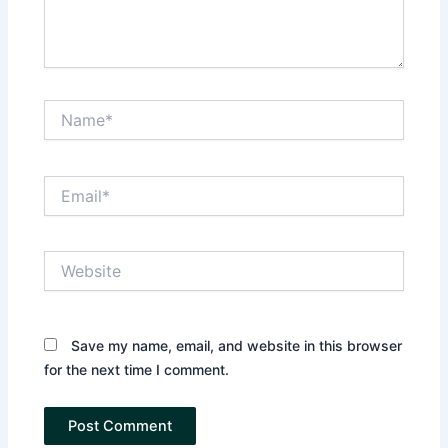
Name*
Email*
Website
Save my name, email, and website in this browser
for the next time I comment.