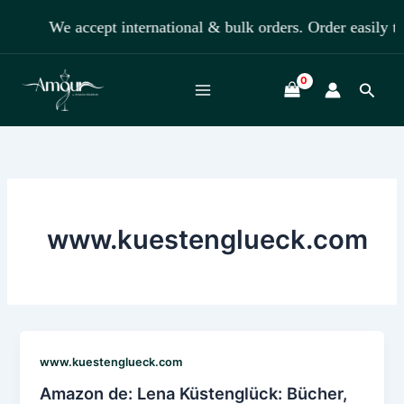
Skip
We accept international & bulk orders. Order easil
to
content
Searc
www.kuestenglueck.com
www.kuestenglueck.com
Amazon de: Lena Küstenglück: Bücher,